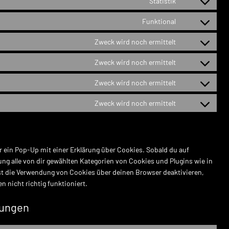
Statistik
Consent
service
to
wpforms
Funktional
Consent
service
to
automattic
Zweck wird noch ermittelt
Consent
service
to
wordfence
Zweck wird noch ermittelt
Consent
service
to
google-
Zweck wird noch ermittelt
Consent
service
fonts
to
youtube
Zweck wird noch ermittelt
Consent
service
to
livechat
service
sonstiges
r ein Pop-Up mit einer Erklärung über Cookies. Sobald du auf
gung alle von dir gewählten Kategorien von Cookies und Plugins wie in
t die Verwendung von Cookies über deinen Browser deaktivieren,
 nicht richtig funktioniert.
lungen