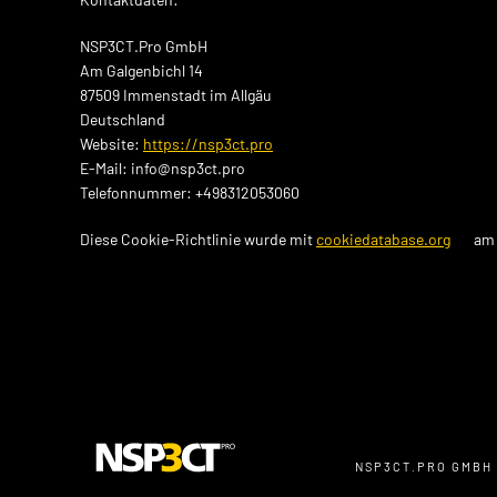
NSP3CT.Pro GmbH
Am Galgenbichl 14
87509 Immenstadt im Allgäu
Deutschland
Website:
https://nsp3ct.pro
E-Mail:
info@
nsp3ct.pro
Telefonnummer: +498312053060
Diese Cookie-Richtlinie wurde mit
cookiedatabase.org
am 
NSP3CT.PRO GMBH