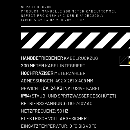
NSP3CT DRC200
PRODUCT: MANUELLE 200 METER KABELTROMMEL
NSP3CT.PRO GMBH // C-SERIE // DRC200 //
141916.5.320.4183.200.2025.11.03
HANDBETRIEBENER
KABELRÜCKZUG
200 METER
KABEL INTEGRIERT
HOCHPRÄZISER
METERZÄHLER
ABMESSUNGEN: 492 X 261 X 408 MM
GEWICHT:
CA. 24 KG
INKLUSIVE KABEL
IP54
(STAUB- UND SPRITZWASSERGESCHÜTZT)
BETRIEBSSPANNUNG: 110-240V AC
NETZFREQUENZ: 50 HZ
ELEKTRISCH VOLL ABGESICHERT
EINSATZTEMPERATUR: 0 °C BIS 40 °C