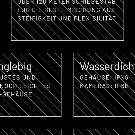
ODER 120 METER SCHIEBESTAB
FÜR DIE BESTE MISCHUNG AUS
STEIFIGKEIT UND FLEXIBILITÄT
nglebig
Wasserdich
USTES UND
GEHÄUSE: IPX6
NOCH LEICHTES
KAMERAS: IP68
-GEHÄUSE