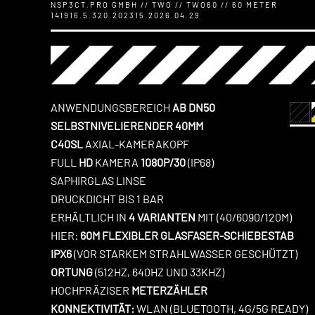
NSP3CT.PRO GMBH // TWO // TWO60 // 60 METER
141916.5.320.202315.2026.04.29
ANWENDUNGSBEREICH
AB DN50
SELBSTNIVELIERENDER 40MM
C40SL
AXIAL-KAMERAKOPF
FULL
HD
KAMERA
1080P/30
(IP68)
SAPHIRGLAS LINSE
DRUCKDICHT BIS 1 BAR
ERHÄLTLICH IN
4 VARIANTEN
MIT (40/6090/120M)
HIER:
60M FLEXIBLER GLASFASER-SCHIEBESTAB
IPX6
(VOR STARKEM STRAHLWASSER GESCHÜTZT)
ORTUNG
(512HZ, 640HZ UND 33KHZ)
HOCHPRÄZISER
METERZÄHLER
KONNEKTIVITÄT:
WLAN (BLUETOOTH, 4G/5G READY)