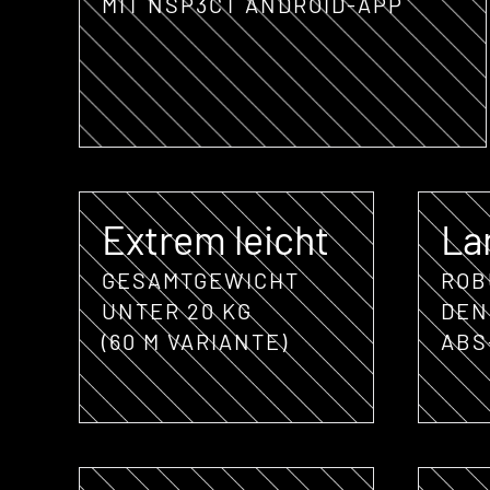
MIT NSP3CT ANDROID-APP
Extrem leicht
La
GESAMTGEWICHT
ROB
UNTER 20 KG
DEN
(60 M VARIANTE)
ABS