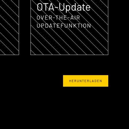
OTA-Update
OVER-THE-AIR
UPDATEFUNKTION
HERUNTERLADEN