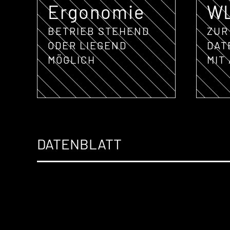
Ergonomie
W
BETRIEB STEHEND
ZUR
ODER LIEGEND
DAT
MÖGLICH
MIT
DATENBLATT