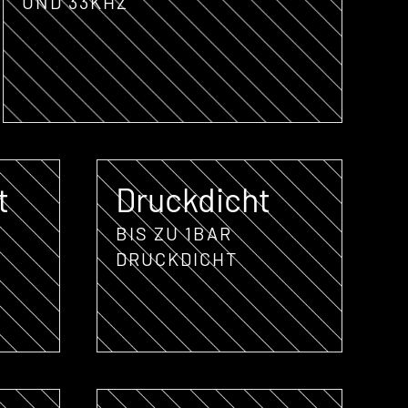
UND 33KHZ
t
Druckdicht
BIS ZU 1BAR
DRUCKDICHT