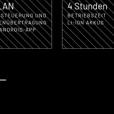
LAN
4 Stunden
 STEUERUNG UND
BETRIEBSZEIT
ENÜBERTRAGUNG
LI-ION AKKUS
 ANDROID-APP