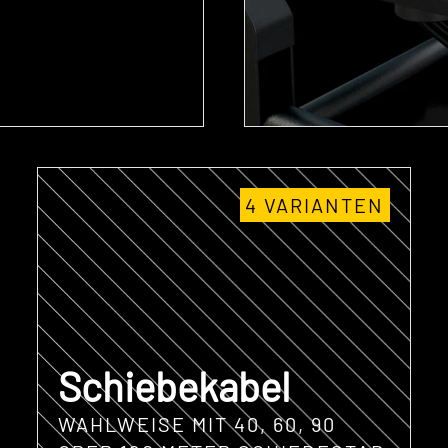
4 VARIANTEN
Schiebekabel
WAHLWEISE MIT 40, 60, 90