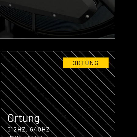
ORTUNG
Ortung
512HZ, 640HZ